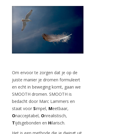
Om ervoor te zorgen dat je op de
juiste manier je dromen formuleert
en echt in beweging komt, gaan we
SMOOTH dromen. SMOOTH is
bedacht door Marc Lammers en
staat voor
S
impel,
M
eetbaar,
O
nacceptabel,
O
nrealistisch,
T
ijdsgebonden en
H
ilarisch.
Het is een methode die je dwingt uit