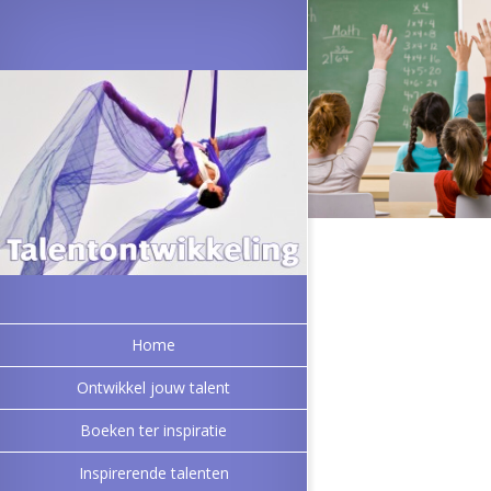
Home
Ontwikkel jouw talent
Boeken ter inspiratie
Inspirerende talenten