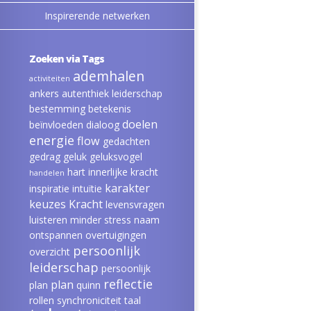
Inspirerende netwerken
Zoeken via Tags
ademhalen
activiteiten
ankers
autenthiek leiderschap
bestemming
betekenis
doelen
beïnvloeden
dialoog
energie
flow
gedachten
gedrag
geluk
geluksvogel
hart
innerlijke kracht
handelen
karakter
inspiratie
intuïtie
keuzes
Kracht
levensvragen
luisteren
minder stress
naam
ontspannen
overtuigingen
persoonlijk
overzicht
leiderschap
persoonlijk
reflectie
plan
plan
quinn
rollen
synchroniciteit
taal