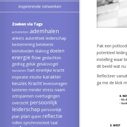
Inspirerende netwerken
Zoeken via Tags
ademhalen
activiteiten
ankers
autenthiek leiderschap
bestemming
betekenis
Pak een potlood 
doelen
beïnvloeden
dialoog
potentieel leidi
energie
flow
gedachten
instelling waar 
gedrag
geluk
geluksvogel
dit beeld wat nu
hart
innerlijke kracht
handelen
Reflecteer vanui
karakter
inspiratie
intuïtie
ga me de klok m
keuzes
Kracht
levensvragen
luisteren
minder stress
naam
ontspannen
overtuigingen
persoonlijk
overzicht
leiderschap
persoonlijk
reflectie
plan
plan
quinn
rollen
synchroniciteit
taal