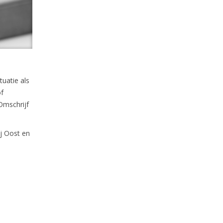
tuatie als
of
 Omschrijf
ij Oost en