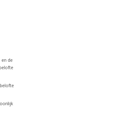
u en de
belofte
belofte
oonlijk