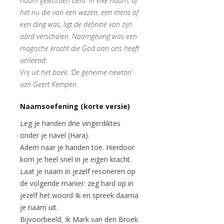
naam geworden bent. In elke naam, of
het nu die van een wezen, een mens of
een ding was, ligt de definitie van zijn
aard verscholen. Naamgeving was een
magische kracht die God aan ons heeft
verleend.
Vrij uit het boek: ‘De geheime newton’
van Geert Kempen.
Naamsoefening (korte versie)
Leg je handen drie vingerdiktes
onder je navel (Hara).
Adem naar je handen toe. Hierdoor
kom je heel snel in je eigen kracht.
Laat je naam in jezelf resoneren op
de volgende manier: zeg hard op in
jezelf het woord Ik en spreek daarna
je naam uit.
Bijvoorbeeld, Ik Mark van den Broek.