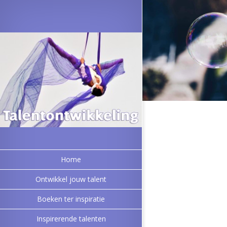
Home
Ontwikkel jouw talent
Boeken ter inspiratie
Inspirerende talenten