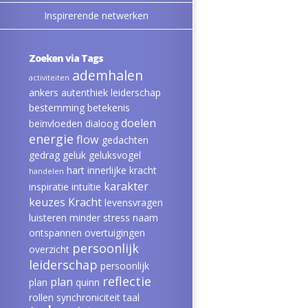
Inspirerende netwerken
Zoeken via Tags
ademhalen
activiteiten
ankers
autenthiek leiderschap
bestemming
betekenis
doelen
beïnvloeden
dialoog
energie
flow
gedachten
gedrag
geluk
geluksvogel
hart
innerlijke kracht
handelen
karakter
inspiratie
intuïtie
keuzes
Kracht
levensvragen
luisteren
minder stress
naam
ontspannen
overtuigingen
persoonlijk
overzicht
leiderschap
persoonlijk
reflectie
plan
plan
quinn
rollen
synchroniciteit
taal